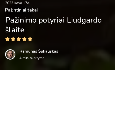
2023 kovo 17d.
Pažintiniai takai
Pažinimo potyriai Liudgardo
šlaite
Ramūnas Šukauskas
4 min. skaitymo
Iki šiol galvojau, kad nusisukti sprandą vaikštant pažintiniais
galima tik Kauno marių regioniniame parke. Čia stačiais
šlaitais palei Kauno marias driekiasi
Pakalniškių pažintinis
takas
. Kiek toliau, kur vėjyje skamba pakabinti varpeliai,
įrengtas
Žiegždrių pažintinis takas
. Jame net legenda apie