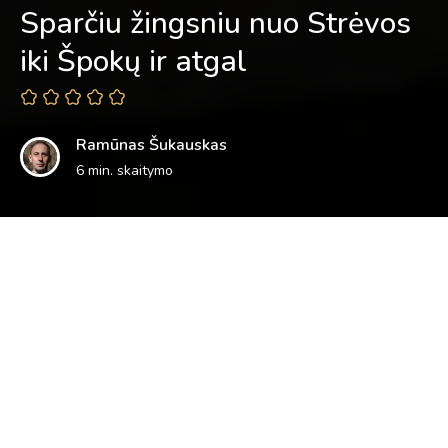
Sparčiu žingsniu nuo Strėvos
iki Špokų ir atgal
Ramūnas Šukauskas
6 min. skaitymo
Vaikas vis klausia: kada ruduo ateis?
Jau ruduo, – sakau.
O tai kodėl lapai nuo medžių nekrenta, – logišką klausimų
seką dėlioja toliau jis.
Todėl kad šiltas ruduo, – atsakau, bet ir pats jaučiu, kad
toks atsakymas aiškumo vaikui nepridėjo.