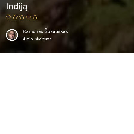
Indiją
Ramūnas Šukauskas
4 min. skaitymo
Kad sužinoti, ko galima tikėtis važiuojant į Pagramančio
regioninį parką, užtenka žvilgtelti į jo logotipą.
Pavaizduotoje tekančioje upėje kyšantys akmenys
simbolizuoja per parką srūvančiose Jūros ir Akmenos upėse
dažnai sutinkamas rėvas. Viršutinėje dalyje nupiešti
kabantys tiltai sako, kad jų čia daugiausiai Lietuvoje. Jei dar
pridėti, kad upių krantuose galima aptikti ne vieną,
atodangą, apžvalgos aikštelę ar piliakalnį, tai gaunasi visa
puokštė lankytinų gamtos objektų, kurių apžiūrėti kviečia