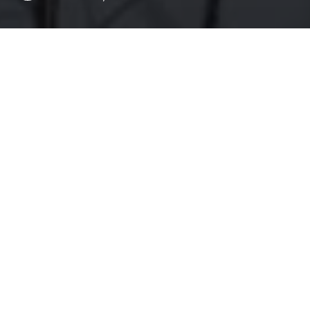
Kartais keliasdešimties kilometrų atstumas lemia didelius
skirtumus. Dabar vadinamoji Mažoji Lietuva anksčiau buvo
Prūsijai, vėliau Vokietijai priklausantis kraštas, kuriame
gyveno lietuvininkai. Protestantų bažnyčios ir vokiškos
valdžios įtakoje gyvenusių lietuvininkų gyvenimas skyrėsi
nuo lietuvių, gyvenusių šiapus sienos. Tas skirtumas buvo
visame kame – buityje, kalboje, papročiuose, santvarkoje,
architektūroje, netgi pelkėse. XIX amžiaus pradžioje
Prūsijos valdžia skatino žmones kurtis pelkėse ir užsiimti
žemdirbyste. Žmones viliojo galimybė turėti žemės lopinėlį,
todėl pasiryžę sunkiems sausinimo darbams ir dar
sunkesniam gyvenimui pelkėje, jie galėdavo pasidžiaugti
geru derliumi. Antroje XIX amžiaus pusėje pradėjo kurtis
ištisi pelkininkų kaimai ir kolonijos, kuriose didžią dalį