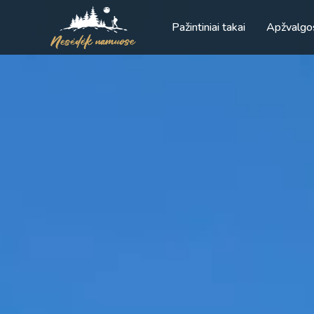
Pažintiniai takai
Apžvalgo