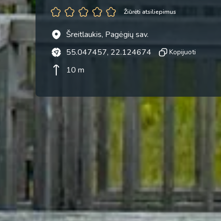
Žiūrėti atsiliepimus
Šreitlaukis, Pagėgių sav.
55.047457, 22.124674
Kopijuoti
10 m