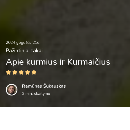
2024 gegužės 21d.
Pažintiniai takai
Apie kurmius ir Kurmaičius
Ramūnas Šukauskas
3 min. skaitymo
Kurmių takas – kas čia per pavadinimas? Kodėl būtent