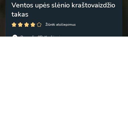
Ventos upės slėnio kraštovaizdžio
takas
Žiūrėti atsiliepimus
Pavenčio 9B, Kuršėnai
56.000666, 22.936738
Kopijuoti
2,5 val.
4 km
Linijinis