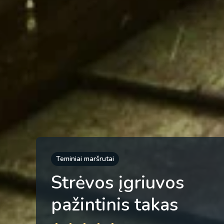
Teminiai maršrutai
Strėvos įgriuvos
pažintinis takas