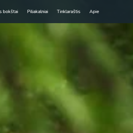
s bokštai
Piliakalniai
Tinklaraštis
Apie