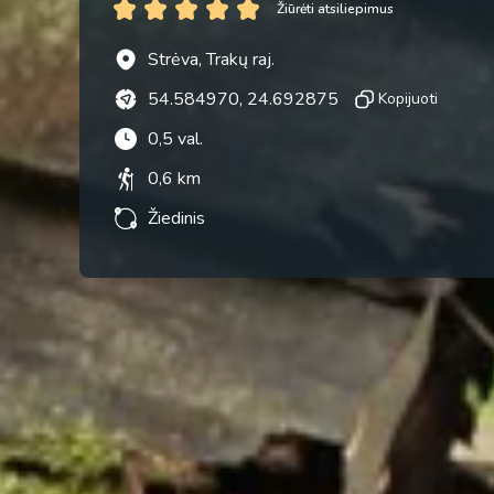
Žiūrėti atsiliepimus
Strėva, Trakų raj.
54.584970, 24.692875
Kopijuoti
0,5 val.
0,6 km
Žiedinis