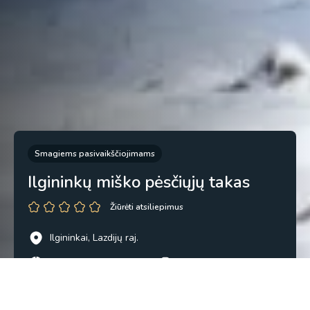
Smagiems pasivaikščiojimams
Ilgininkų miško pėsčiųjų takas
Žiūrėti atsiliepimus
Ilgininkai, Lazdijų raj.
54.038687, 23.712485
Kopijuoti
1,5 val.