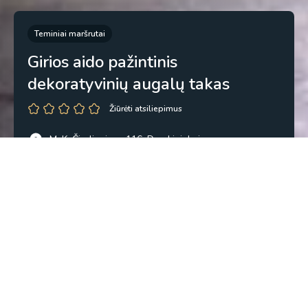
Teminiai maršrutai
Girios aido pažintinis
dekoratyvinių augalų takas
Žiūrėti atsiliepimus
M. K. Čiurlionio g. 116, Druskininkai
54.007238, 24.003808
Kopijuoti
0,3 val.
0,3 km
Žiedinis