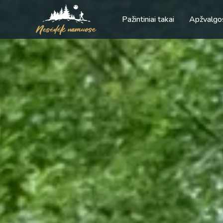
Pažintiniai takai
Apžvalgo