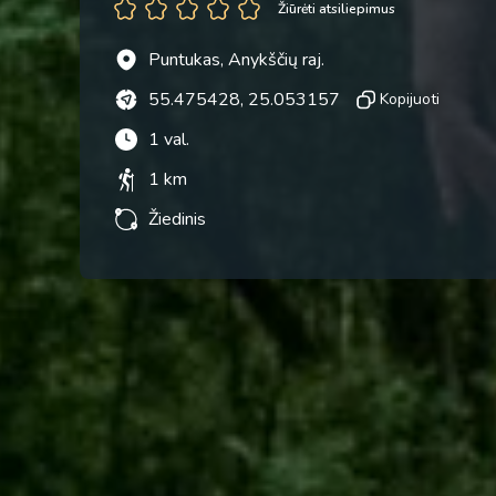
Žiūrėti atsiliepimus
Puntukas, Anykščių raj.
55.475428, 25.053157
Kopijuoti
1 val.
1 km
Žiedinis