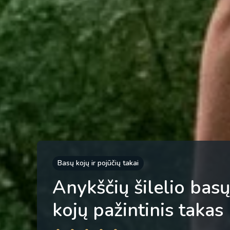
Basų kojų ir pojūčių takai
Anykščių šilelio basų
kojų pažintinis takas