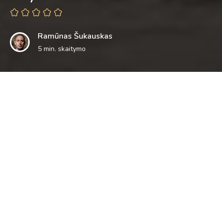
Ramūnas Šukauskas
5 min. skaitymo
Panašiai tomis dienomis, kai dalis Lietuvos gyventojų manė
sulaukę „kažko įspūdingo” ir vien per Lidl parduotuvių
atidarymą stojo į kilometrines eiles, vingiuojančias aplink
automobilių stovėjimo aikšteles (tarsi nebyliai pritardami
Lidl Facebook socialiniame tinkle skleidžiamam šūkiui „taip
gyventi verta”), patraukiau į Čiobiškį. Čiobiškis įsikūręs prie
Neris ir Musės upių santakos, pusiaukelėje tarp Vilniaus ir
Jonavos. Šiandien miestelį svarbiausi keliai aplenkia, nors
anksčiau Čiobiškis buvo prie svarbių sausumos ir vandens
kelių, jungiančių Kauną, Jonavą, Kernavę, Vilnių. Net