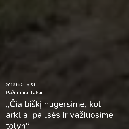
2016 birželio 5d.
Pažintiniai takai
„Čia biškį nugersime, kol
arkliai pailsės ir važiuosime
tolyn“