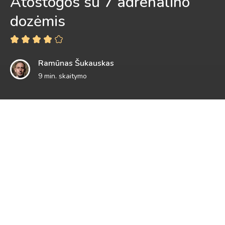
Atostogos su 7 adrenalino
dozėmis
Ramūnas Šukauskas
9 min. skaitymo
Artėjant vaiko gimtadieniui galvos daug nesukau. Jau
anksčiau buvau sugalvojęs ką padovanosiu, todėl pučiant
žvakutes ant torto pasakiau, kad dovana bus ne daiktas, o
daug emocijų ir įspūdžių. Pasiūlymas keliauti į pramogų
parkus buvo priimtas ir teliko sulaukti atostogų. Kodėl ne į
vieną parką, o į kelis? Gal todėl, kad buvau įsitikinęs, jog
geriausi atrakcionai yra Vokietijoje ir važiuoti tokį atstumą
pirmyn ir atgal dėl apsilankymo tik viename iš jų – neverta.