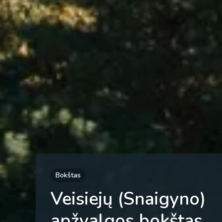
Bokštas
Veisiejų (Snaigyno)
apžvalgos bokštas