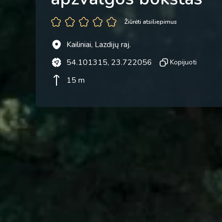
Žiūrėti atsiliepimus
Kailiniai, Lazdijų raj.
54.101315, 23.722056
Kopijuoti
15 m