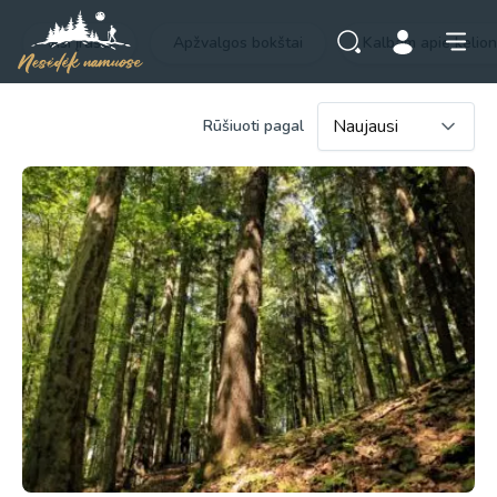
Visi įrašai
Apžvalgos bokštai
Kalbam apie kelio
Rūšiuoti pagal