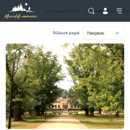
Visi įrašai
Apžvalgos bokštai
Kalbam apie kelio
Rūšiuoti pagal