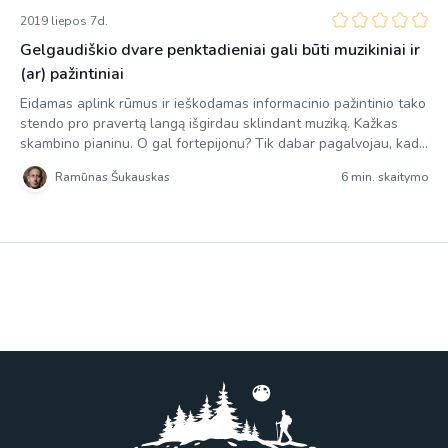
2019 liepos 7d.
Gelgaudiškio dvare penktadieniai gali būti muzikiniai ir
(ar) pažintiniai
Eidamas aplink rūmus ir ieškodamas informacinio pažintinio tako
stendo pro pravertą langą išgirdau sklindant muziką. Kažkas
skambino pianinu. O gal fortepijonu? Tik dabar pagalvojau, kad
šių dviejų muzikos instrumentų skleidžiamo garso niekaip
Ramūnas Šukauskas
6 min. skaitymo
negalėčiau atskirti. Muzikinė klausa niekada nebuvo mano
stiprioji pusė, todėl minutėlę pastovėjęs tęsiau paieškas.
Gelgaudiškio dvare muzika skamba kiekvieną penktadienį, o virš
Parko […]