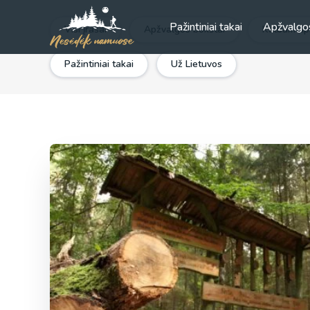
Pažintiniai takai
Apžvalgo
Visi įrašai
Apžvalgos bokštai
Kalbam api
Pažintiniai takai
Už Lietuvos