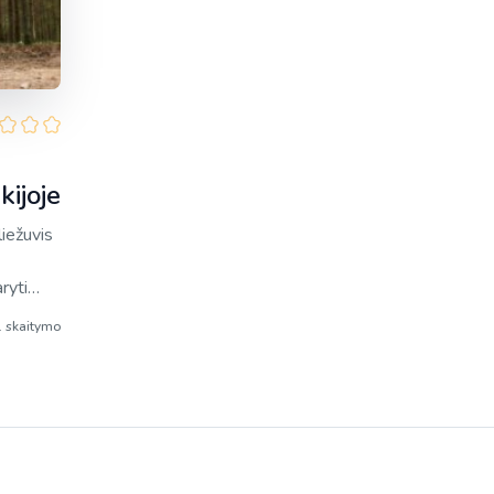
kijoje
liežuvis
ryti
iu taip,
. skaitymo
tinėje
as”.
]