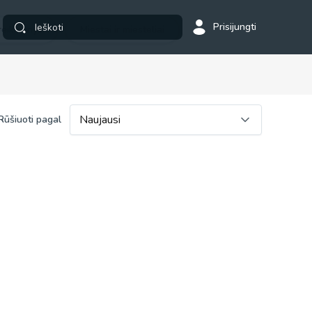
Prisijungti
 reikmenys
Miestai ir miesteliai
Naujausi
Rūšiuoti pagal