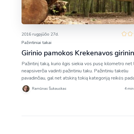
2016 rugpjūčio 27d.
Pažintiniai takai
Girinio pamokos Krekenavos girinin
Pažintinį taką, kurio ilgis siekia vos pusę kilometro net 
neapsiverčia vadinti pažintiniu taku. Pažintiniu takeliu
pavadinčiau, gal net atskirą tokią kategoriją reikės pada
tinklaraštyje. Čia dar tik ateities planai, o dabar jį vadins
Ramūnas Šukauskas
4 min
kaip vadinamas jis Krekenavos regioninio parko interne
svetainėje – pėsčiųjų mokomasis pažintinis „Girinio tak
Tame pačiame internetiniame šaltinyje teigiama, jog […