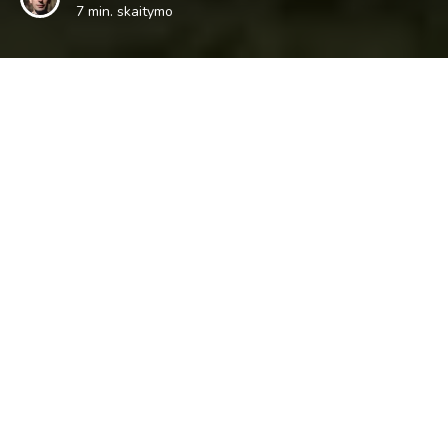
7 min. skaitymo
Kadangi besibaigiantys 2019-ieji atsargoje dar buvo
pasilikę vieną gražią dieną, kurią kaip kompensaciją už
šlapias Kalėdas ištraukė likus 3 dienoms iki Naujųjų,
nusprendžiau ją praleisti gamtoje aplankydamas Rokiškio
krašto partizanus. Būtent čia Antrojo pasaulinio karo
metais pirmiausiai prasidėjo partizaninis pasipriešinimas ir
truko jis ilgiausiai. Iš pradžių partizanų būriai formavosi
spontaniškai, vėliau pradėtos kurti organizacinės struktūros
– apygardos. Netoli Svėdasų ošiančioje Šimonių girioje
buvo įsikūręs didžiausios Aukštaitijoje Algimanto
apygardos centras – įrengtos vadavietės ir slėptuvės, vyko
pasitarimai ir sąskrydžiai, leistas laikraštis. Visgi 1949
metais sovietų saugumui pavyko rasti ir sunaikinti daugumą
partizanų buveinių, o juos pačius nukauti arba suimti.