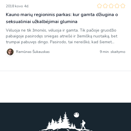
2018 kovo 4d.
Kauno marių regioninis parkas: kur gamta džiugina o
seksualiniai užkalbėjimai glumina
Vėluoja ne tik žmonės, vėluoja ir gamta. Tik pačioje gruodžio
pabaigoje pasirodęs sniegas atnešė ir žiemišką nuotaiką, bet
trumpai pabuvęs dingo. Pasirodo, tai nereiškė, kad šiemet
žiemos nebus, ji tiesiog vėlavo. Ir visas jos smagumas pasirodė
Ramūnas Šukauskas
9 min. skaitymo
vasario mėnesį, kai jau atrodo tuoj tuoj saulė ims šildyti,
paukščiai pradės garsiau čiulbėti ir pirmosios pavasario gėlės
praskleis […]