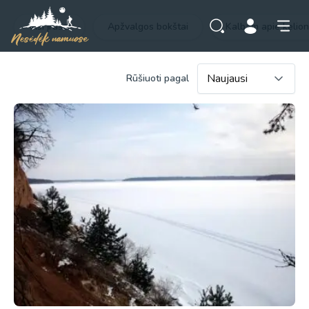
Visi įrašai
Apžvalgos bokštai
Kalbam apie kelio
Rūšiuoti pagal