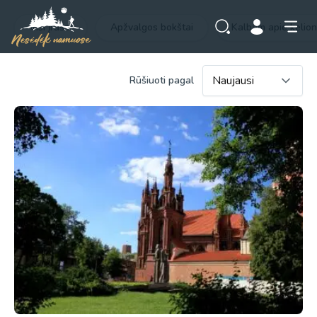
Visi įrašai
Apžvalgos bokštai
Kalbam apie kelio
Rūšiuoti pagal