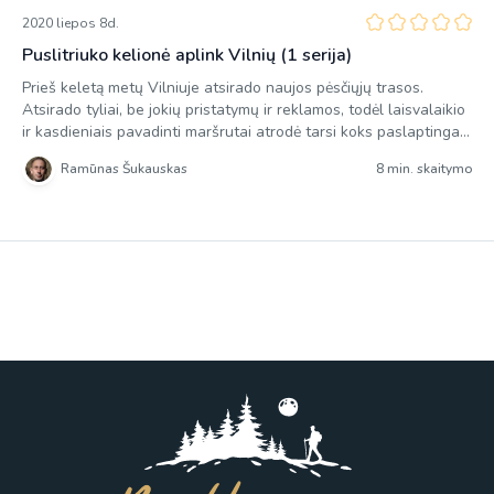
2020 liepos 8d.
Puslitriuko kelionė aplink Vilnių (1 serija)
Prieš keletą metų Vilniuje atsirado naujos pėsčiųjų trasos.
Atsirado tyliai, be jokių pristatymų ir reklamos, todėl laisvalaikio
ir kasdieniais pavadinti maršrutai atrodė tarsi koks paslaptingas
projektas. Tačiau visą paslaptį išviešino po kiek laiko dienos
Ramūnas Šukauskas
8 min. skaitymo
šviesą išvydęs tinklaraštis vilniuskojoms.lt, kuriuo Vilniaus
miesto savivaldybė skatina vilniečius daugiau judėti ir dažniau
naudotis viešuoju transportu. Idėja nebloga, tačiau
pasivaikščiojus […]