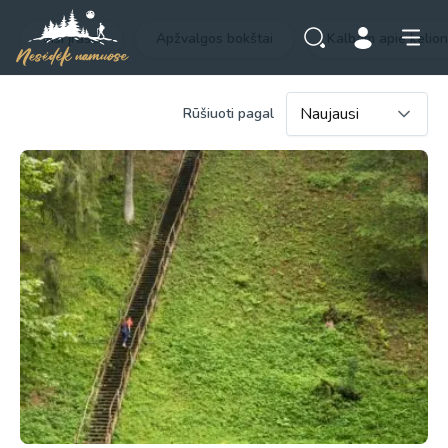
Visi įrašai
Apžvalgos bokštai
Kalbam apie kelio
Rūšiuoti pagal