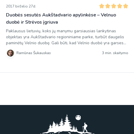
2017 birželio 27d.
Duobės sesutės Aukštadvario apylinkėse – Velnuo
duobė ir Strėvos įgriuva
Paklausus lietuvių, koks jų manymu garsiausias lankytinas
objektas yra Aukštadvario regioniniame parke, turbūt daugelis
paminėtų Velnio duobę. Gali būti, kad Velnio duobė yra garsesnė
net ir už patį Aukštadvario regioninį parką, kadangi ji įtraukta į
Ramūnas Šukauskas
3 min. skaitymo
100 labiausiai saugomų Europos gamtos paminklų. Nors prie pat
duobės pastatytame stende rašoma, jog 210 metrų skersmens ir
40 metrų gylio […]