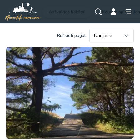
Visi įrašai
Apžvalgos bokštai
Kalbam apie kelio
Rūšiuoti pagal