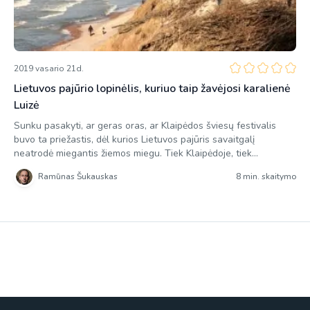
2019 vasario 21d.
Lietuvos pajūrio lopinėlis, kuriuo taip žavėjosi karalienė
Luizė
Sunku pasakyti, ar geras oras, ar Klaipėdos šviesų festivalis
buvo ta priežastis, dėl kurios Lietuvos pajūris savaitgalį
neatrodė miegantis žiemos miegu. Tiek Klaipėdoje, tiek
Palangoje šurmuliavo minios žmonių ir tik Karklė atrodė dar kiek
Ramūnas Šukauskas
8 min. skaitymo
apsnūdusi. Tačiau taip atrodė tik iš pirmo žvilgsnio, nes vos pora
kilometrų nuo šio pajūrio miestelio esanti automobilių aikštelė
buvo sausakimša, […]