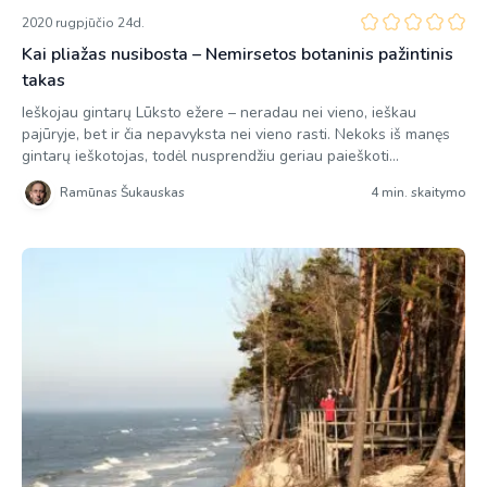
2020 rugpjūčio 24d.
Kai pliažas nusibosta – Nemirsetos botaninis pažintinis
takas
Ieškojau gintarų Lūksto ežere – neradau nei vieno, ieškau
pajūryje, bet ir čia nepavyksta nei vieno rasti. Nekoks iš manęs
gintarų ieškotojas, todėl nusprendžiu geriau paieškoti
Nemirsetos pažintinio tako, apie kurį informacijos internete ypač
Ramūnas Šukauskas
4 min. skaitymo
mažai, tartum jis koks karinis objektas būtų. Pažintinis takas tai
ne gintaro gabalėlis, vis tiek rasiu, todėl pirmiausiai įsijungęs
Pajūrio regioninio […]