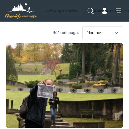
Visi įrašai
Apžvalgos bokštai
Kalbam apie kelio
Rūšiuoti pagal