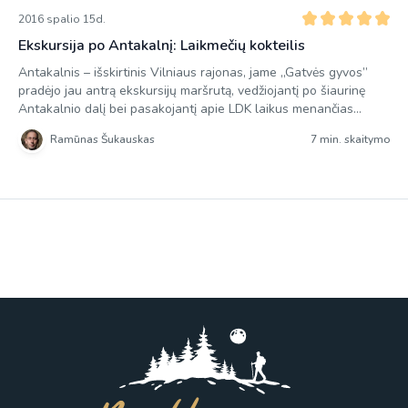
2016 spalio 15d.
Ekskursija po Antakalnį: Laikmečių kokteilis
Antakalnis – išskirtinis Vilniaus rajonas, jame „Gatvės gyvos”
pradėjo jau antrą ekskursijų maršrutą, vedžiojantį po šiaurinę
Antakalnio dalį bei pasakojantį apie LDK laikus menančias
vietas ir supažindinantį su Vilniaus tramvajų ir troleibusų
Ramūnas Šukauskas
7 min. skaitymo
istorija. Pasirodo, kadaise Vilniuje jau buvo tramvajus, tiesa, jis
buvo traukiamas arklių ir jei būtų pavykę sėkmingai elektrifikuoti
šią keleivių pervežimo priemonę, gal ir […]