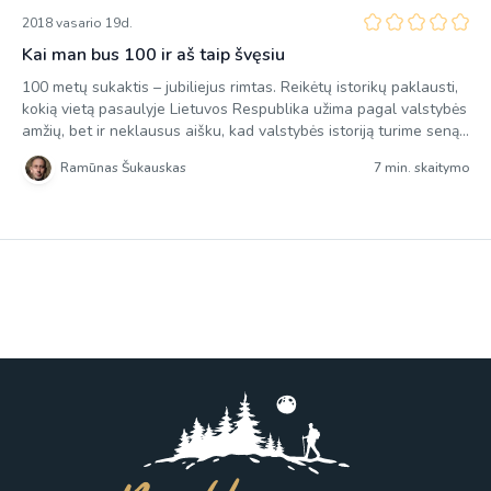
2018 vasario 19d.
Kai man bus 100 ir aš taip švęsiu
100 metų sukaktis – jubiliejus rimtas. Reikėtų istorikų paklausti,
kokią vietą pasaulyje Lietuvos Respublika užima pagal valstybės
amžių, bet ir neklausus aišku, kad valstybės istoriją turime seną.
Tikrųjų Lietuvos valstybingumo ištakų reikėtų paieškoti kur kas
Ramūnas Šukauskas
7 min. skaitymo
senesniais laikais, tačiau čia jau kita tema, nes būtent šiomis
dienomis visa Lietuva švenčia Lietuvos valstybės
Nepriklausomybės atkūrimo šimtmetį. Visi […]