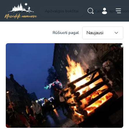
Visi įrašai
Apžvalgos bokštai
Kalbam apie kelio
Rūšiuoti pagal