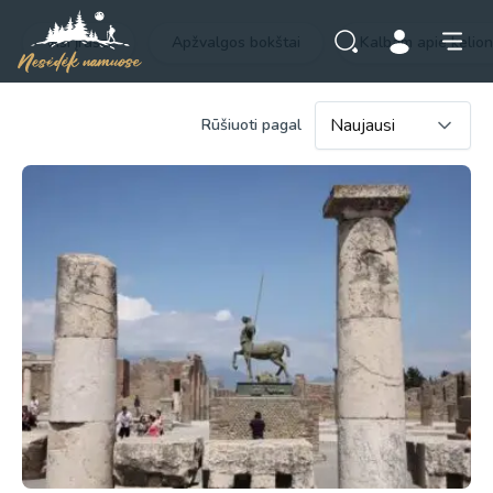
Visi įrašai
Apžvalgos bokštai
Kalbam apie kelio
Rūšiuoti pagal