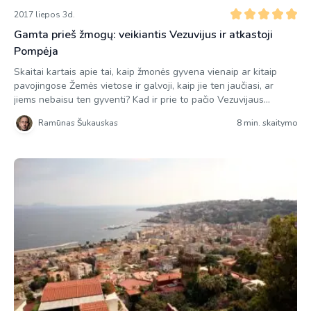
2017 liepos 3d.
Gamta prieš žmogų: veikiantis Vezuvijus ir atkastoji
Pompėja
Skaitai kartais apie tai, kaip žmonės gyvena vienaip ar kitaip
pavojingose Žemės vietose ir galvoji, kaip jie ten jaučiasi, ar
jiems nebaisu ten gyventi? Kad ir prie to pačio Vezuvijaus
ugnikalnio, kuris beveik prieš 2000 metų po lava ir pelenais
Ramūnas Šukauskas
8 min. skaitymo
palaidojo ištisas gyvenvietes, bet tarsi pamiršę senas nelaimes
žmonės ir dabar ten gyvena. Gyvena netgi […]