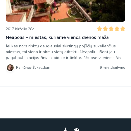
2017 birželio 28d.
Neapolis – miestas, kuriame vienos dienos maža
Jei kas nors rinktų daugiausiai skirtingų pojūčių sukeliančius
miestus, tai viena ir pirmų vietų atitektų Neapoliui. Bent jau
pagal publikacijas žiniasklaidoje ir tinklaraščiuose vieniems šis
miestas purvinas, pavojingas ir nedraugiškas turistams, kiti gi šį
Ramūnas Šukauskas
9 min. skaitymo
miestą įsimyli ir vertina labiau nei turistų prikimštą Paryžių,
senąją Romą ar jaukią Barseloną. Lėktuvas pradeda žemėti ir
smalsumo jausmas vis […]