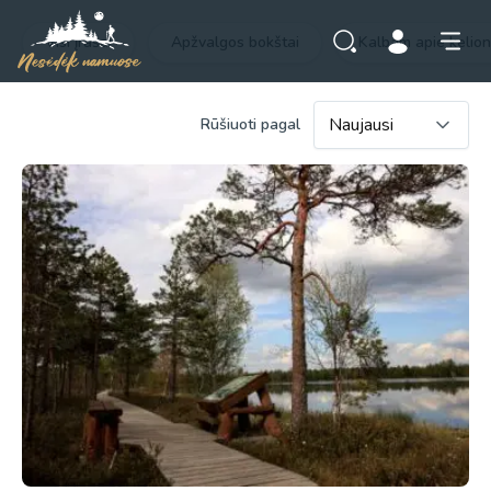
Visi įrašai
Apžvalgos bokštai
Kalbam apie kelio
Rūšiuoti pagal