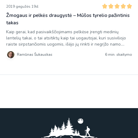
2019 gegužės 19d.
Žmogaus ir pelkės draugystė – Mūšos tyrelio pažintinis
takas
Kaip gerai, kad pasivaikščiojimams pelkėse įrengti medinių
lentelių takai, o tai atsitiktų kaip tai uogautojai, kuri susiviliojo
raiste sirpstančiomis uogomis, išėjo jų rinkti ir negrįžo namo.
Sako, josios tik apgraužtus kaulelius rado. Taip niekas ir
Ramūnas Šukauskas
6 min. skaitymo
nesužinojo kas uogautojai atsitiko, niekas net negali pasakyti, ar
tai legenda, ar tikras atsitikimas. Toje vietoje dabar galima
pamatyti prie […]