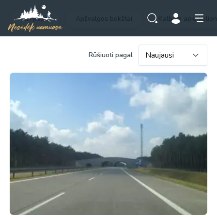
Visi įrašai
Apžvalgos bokštai
Kalbam apie kelio
Rūšiuoti pagal