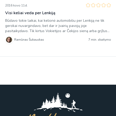
2016 kovo 11d.
Visi keliai veda per Lenkiją
Būdavo tokie laikai, kai kelionė automobiliu per Lenkiją ne tik
gerokai nuvargindavo, bet dar ir įvairių pavojų joje
pasitaikydavo. Tik kirtus Vokietijos ar Čekijos sieną arba grįžus
atgal į Lietuvą galėdavai lengviau atsipūsti ir mėgautis gerais
Ramūnas Šukauskas
7 min. skaitymo
keliais. Siauri ir prastos kokybės Lenkijos keliai, pilni į abi puses
kolonomis judančių „fūrų” reikalaudavo maksimalaus
susikaupimo. Norint palaikyti […]