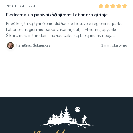
2016 birželio 22d.
Ekstremalus pasivaikščiojimas Labanoro girioje
Prieš kurį laiką tyrinėjome didžiausio Lietuvoje regioninio parko,
Labanoro regioninio parko vakarinę dalį – Mindūnų apylinkes.
Šįkart, nors ir turėdami mažiau laiko (tą laiką mums riboja
artėjantis škvalas), važiuojame į pačią Labanoro girios glūdumą.
Ramūnas Šukauskas
3 min. skaitymo
Ten, prie pagrindinio girią kertančio kelio Molėtai – Ignalina
įsikūrusi Labanoro gyvenvietė. Įsikūrusi ji prie Labanoro ežero,
bet turbūt labiausiai Labanoro […]