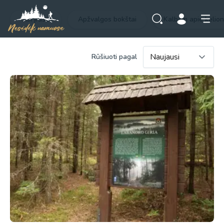
Visi įrašai
Apžvalgos bokštai
Kalbam apie kelio
Rūšiuoti pagal