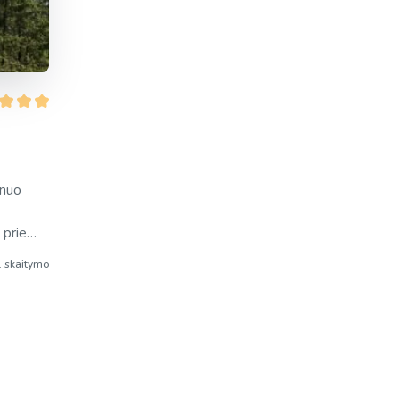
 nuo
 prie
 Gal
. skaitymo
 su
yklė