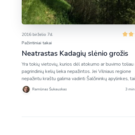
2016 birželio 7d.
Pažintiniai takai
Neatrastas Kadagių slėnio grožis
Yra tokių vietovių, kurios dėl atokumo ar buvimo toliau
pagrindinių kelių lieka nepažintos. Jei Vilniaus regione
nepažintu kraštu galima vadinti Šalčininkų apylinkes, tai
Kauno tokios vietos yra kairiajame Kauno marių krante.
Ramūnas Šukauskas
3 min
kada pro ten ir važiavau, bet laiko bent kiek susipažinti
tomis vietomis ir po jas pasižvalgyti neradau. Kaip tais
tokios […]