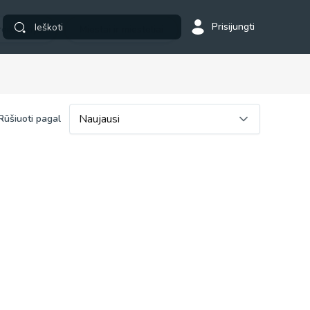
Prisijungti
 reikmenys
Miestai ir miesteliai
Naujausi
Rūšiuoti pagal