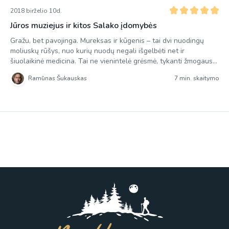
2018 birželio 10d.
Jūros muziejus ir kitos Salako įdomybės
Gražu, bet pavojinga. Mureksas ir kūgenis – tai dvi nuodingų
moliuskų rūšys, nuo kurių nuodų negali išgelbėti net ir
šiuolaikinė medicina. Tai ne vienintelė grėsmė, tykanti žmogaus
jūrose ir vandenynuose. Viena nuodingiausių jūrų žuvų
Ramūnas Šukauskas
7 min. skaitymo
Japonijoje yra ypač brangus delikatesas, o didelius ir mažus
labiausiai gąsdinantis ryklys yra ginkluotas net keturiomis
eilėmis į vidų lenktų dantų, […]