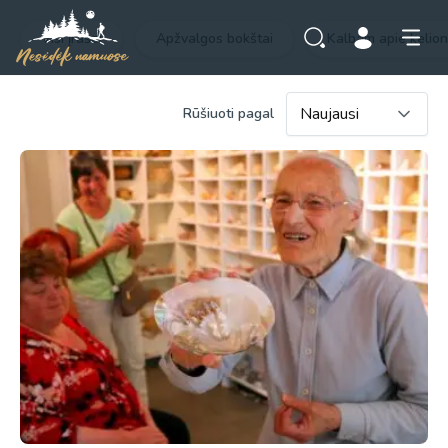
Visi įrašai
Apžvalgos bokštai
Kalbam apie kelio
Rūšiuoti pagal