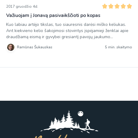
2017 gruodžio 4d.
Važiuojam į Jonavą pasivaikščioti po kopas
Kuo labiau artėjo tikslas, tuo siauresnis darėsi miško keliukas.
Ant kiekvieno kelio šakojimosi stovintys įspėjamieji ženklai apie
draudžiamą eismą ir gyvybei gresiantį pavojų jaukumo
neprideda, o įtarimų kupini kareivių žvilgsniai pro pravažiuojančio
Ramūnas Šukauskas
5 min. skaitymo
kareiviško automobilio langus priverčia jaustis kaip kokiam
nelegalui. Nieko nuostabaus, važiavau pačia Gaižiūnų karinio
poligono riba. Sako, šis poligonas žinomas dar nuo caro […]