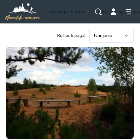
Visi įrašai
Apžvalgos bokštai
Kalbam apie kelio
Rūšiuoti pagal