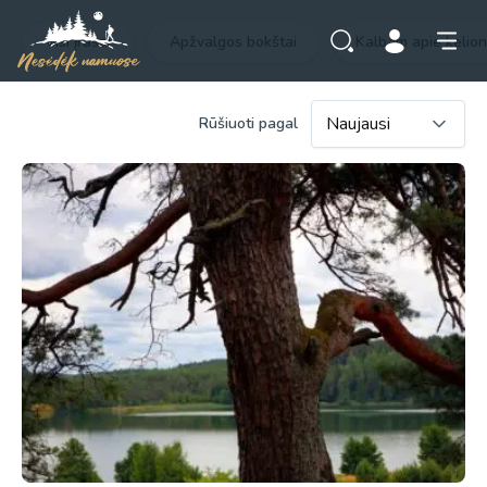
Visi įrašai
Apžvalgos bokštai
Kalbam apie kelio
Rūšiuoti pagal