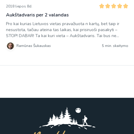
2018 liepos 8d.
Aukštadvaris per 2 valandas
Pro kai kurias Lietuvos vietas pravažiuota n kartų, bet taip ir
nesustota, tačiau ateina tas laikas, kai prisiruoši pasakyti –
STOP! DABAR! Ta kai kuri vieta – Aukštadvaris. Tai bus ne
pirmas pasivaikščiojimas miestelio vardu pavadintame
Ramūnas Šukauskas
5 min. skaitymo
regioniniame parke. Kiek anksčiau įveiktas Protėvių takas,
apeitas ratu Žaliasis takas, todėl dabar atėjo laikas trečiam
regioninio parko pėsčiųjų […]