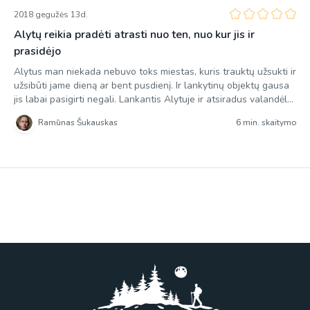
2018 gegužės 13d.
Alytų reikia pradėti atrasti nuo ten, nuo kur jis ir
prasidėjo
Alytus man niekada nebuvo toks miestas, kuris trauktų užsukti ir
užsibūti jame dieną ar bent pusdienį. Ir lankytinų objektų gausa
jis labai pasigirti negali. Lankantis Alytuje ir atsiradus valandėlei
kitai laisvo laiko teko prisiminti ką ten galima pamatyti. Prieš
Ramūnas Šukauskas
6 min. skaitymo
metus gerą pusdienį vaikščiojau po miestą iš pietų gaubiančio
Vidzgirio miško takais, todėl dabar sugalvojau susipažinti […]