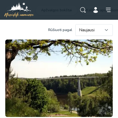
Visi įrašai
Apžvalgos bokštai
Kalbam apie kelio
Rūšiuoti pagal