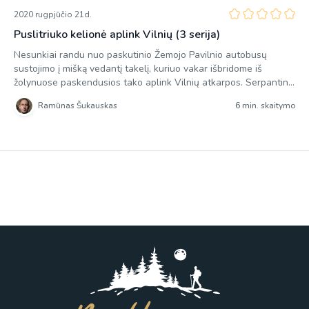
2020 rugpjūčio 21d.
Puslitriuko kelionė aplink Vilnių (3 serija)
Nesunkiai randu nuo paskutinio Žemojo Pavilnio autobusų
sustojimo į mišką vedantį takelį, kuriuo vakar išbridome iš
žolynuose paskendusios tako aplink Vilnių atkarpos. Serpantino
nepasiekėm – neužteko jėgų, todėl šiandien laukianti tako
Ramūnas Šukauskas
6 min. skaitymo
atkarpa iki Burbiškių bus kilometru ilgesnė. 13 kilometrų
negąsdina, nes vėl žygiuoju vienas. Kad tik oras didelių siurprizų
nepateiktų, nes vos tik pasiekus tako […]