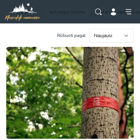
Visi įrašai
Apžvalgos bokštai
Kalbam apie kelio
Rūšiuoti pagal