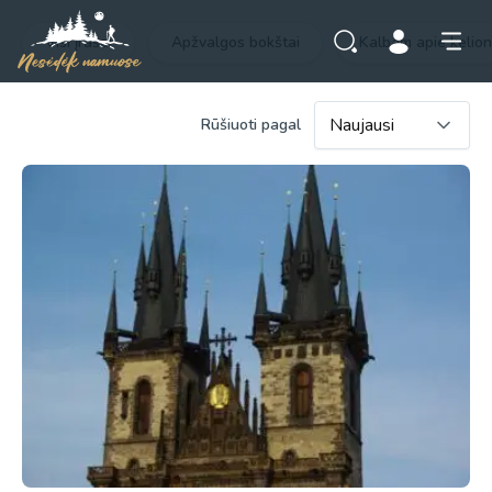
Visi įrašai
Apžvalgos bokštai
Kalbam apie kelio
Rūšiuoti pagal