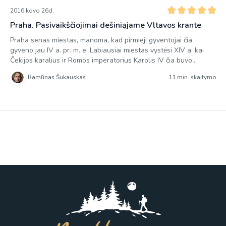
2016 kovo 26d.
Praha. Pasivaikščiojimai dešiniąjame Vltavos krante
Praha senas miestas, manoma, kad pirmieji gyventojai čia
gyveno jau IV a. pr. m. e. Labiausiai miestas vystėsi XIV a. kai
Čekijos karalius ir Romos imperatorius Karolis IV čia buvo
perkėlęs savo rezidenciją. XVI a. Praha buvo vienas svarbiausių
Ramūnas Šukauskas
11 min. skaitymo
Europos politinių ir kultūrinių centrų, o pagal dydį jis lenkė net
Londoną. Antrojo pasaulinio karo metu […]