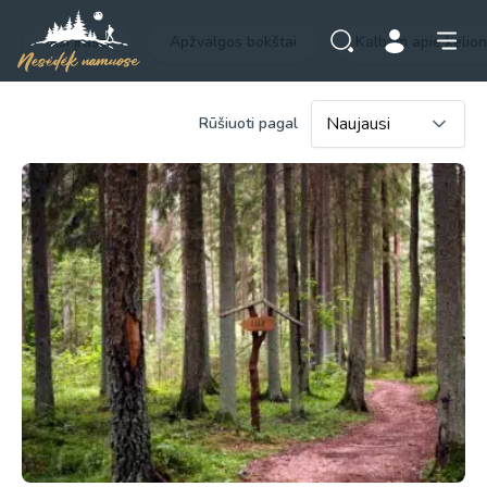
Visi įrašai
Apžvalgos bokštai
Kalbam apie kelio
Rūšiuoti pagal