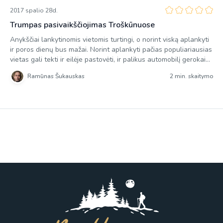
2017 spalio 28d.
Trumpas pasivaikščiojimas Troškūnuose
Anykščiai lankytinomis vietomis turtingi, o norint viską aplankyti
ir poros dienų bus mažai. Norint aplankyti pačias populiariausias
vietas gali tekti ir eilėje pastovėti, ir palikus automobilį gerokai
paėjėti, tačiau yra ir mažai žinomų vietų, kurios nublankusios
Ramūnas Šukauskas
2 min. skaitymo
Anykščių garsenybių šešėlyje negali pasigirti dideliais turistų
srautais. Viena tokia vieta yra Troškūnuose. Anksčiau išgirdus
Troškūnų pavadinimą kildavo asociacijos […]