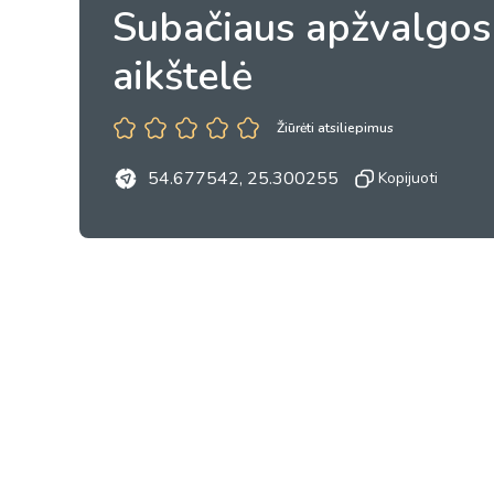
Subačiaus apžvalgos
aikštelė
Žiūrėti atsiliepimus
54.677542, 25.300255
Kopijuoti