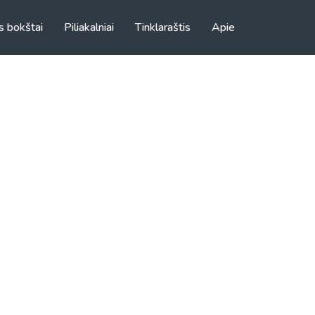
s bokštai
Piliakalniai
Tinklaraštis
Apie